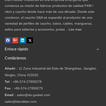
comienza su misión de fabricar productos de calidad FKM /
viton y caucho desde hace más de una década. Desde este
comienzo, el caucho D&A se expandió al productor de una
variedad de perfiles de caucho, tubos, cables, mangueras,
sellos para tuberías y accesorios, juntas ...
Lee mas
Enlace rápido
Contáctenos
Añadir
：11 Zona Industrial del Este de Shangshao, Jiangbei,
Ningbo, China 315032
Tel
：
+86-574-27858278
Fax
：
+86-574-27858279
Email
：
sales@da-gasket.com
sales@darubber.com