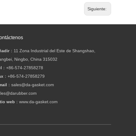
Siguiente:
ontáctenos
ñadir
：11 Zona Industrial del Este de Shangshao,
angbei, Ningbo, China 315032
l
：
+86-574-27858278
ax
：
+86-574-27858279
mail
：
sales@da-gasket.com
ales@darubber.com
tio web
：
www.da-gasket.com