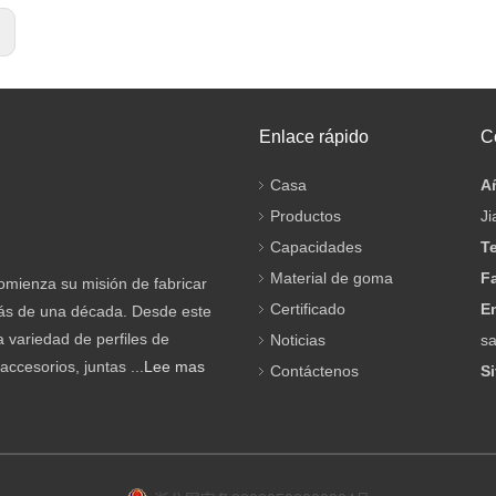
:
Enlace rápido
C
Casa
A
Productos
Ji
Capacidades
Te
Material de goma
F
mienza su misión de fabricar
Certificado
E
más de una década. Desde este
 variedad de perfiles de
Noticias
s
ccesorios, juntas ...
Lee mas
Contáctenos
Si