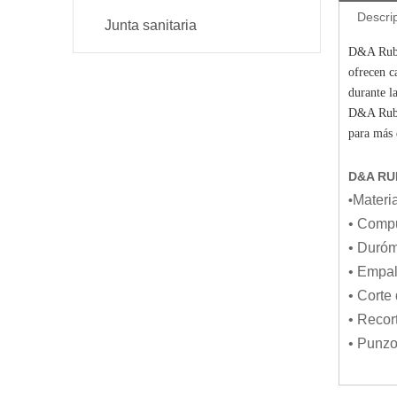
Descri
Junta sanitaria
D&A Rubbe
ofrecen c
durante l
D&A Rubbe
para más 
D&A RUB
Materi
•
• Compu
• Duróm
• Empal
• Corte
• Recor
• Punzo