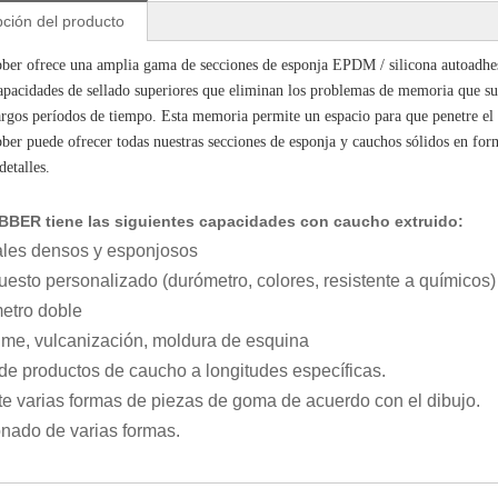
pción del producto
r ofrece una amplia gama de secciones de esponja EPDM / silicona autoadhesiv
apacidades de sellado superiores que eliminan los problemas de memoria que suf
argos períodos de tiempo. Esta memoria permite un espacio para que penetre el 
r puede ofrecer todas nuestras secciones de esponja y cauchos sólidos en form
detalles.
BER tiene las siguientes capacidades con caucho extruido:
ales densos y esponjosos
esto personalizado (durómetro, colores, resistente a químicos)
etro doble
me, vulcanización, moldura de esquina
 de productos de caucho a longitudes específicas.
te varias formas de piezas de goma de acuerdo con el dibujo.
nado de varias formas.