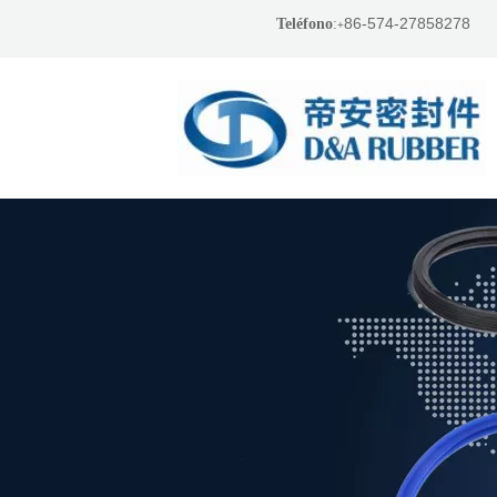
86-574-27858278
Teléfono
:
+